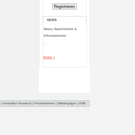
NEWS
News, Nachrichten &
Informationen
...
Weiter »
|
Immobilien Russland
|
Pressestimmen
|
Maklergalgen
|
AGB